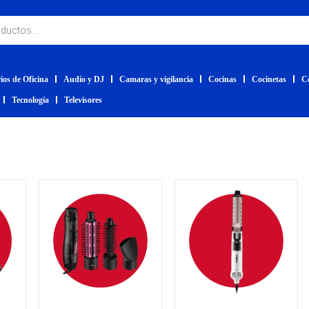
ios de Oficina
Audio y DJ
Camaras y vigilancia
Cocinas
Cocinetas
C
Tecnología
Televisores