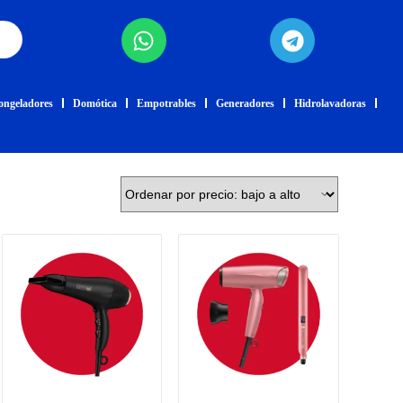
ongeladores
Domótica
Empotrables
Generadores
Hidrolavadoras