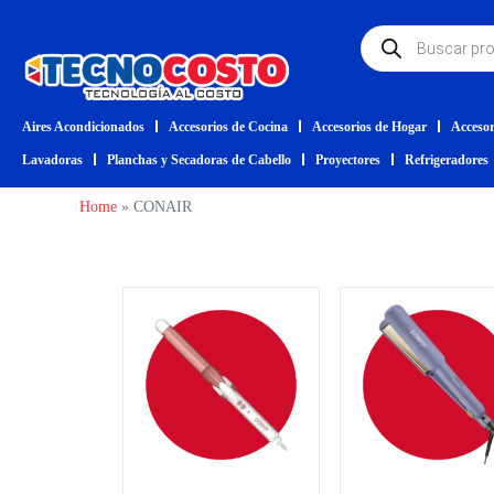
Aires Acondicionados
Accesorios de Cocina
Accesorios de Hogar
Accesor
Lavadoras
Planchas y Secadoras de Cabello
Proyectores
Refrigeradores
Home
»
CONAIR