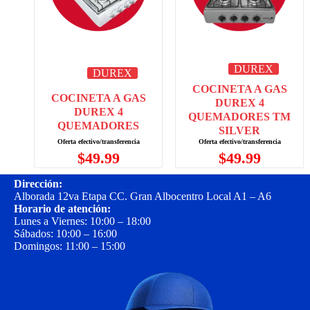
DUREX
DUREX
COCINETA A GAS
COCINETA A GAS
DUREX 4
DUREX 4
QUEMADORES TM
QUEMADORES
SILVER
$
49.99
$
49.99
Dirección:
Alborada 12va Etapa CC. Gran Albocentro Local A1 – A6
Horario de atención:
Lunes a Viernes: 10:00 – 18:00
Sábados: 10:00 – 16:00
Domingos: 11:00 – 15:00