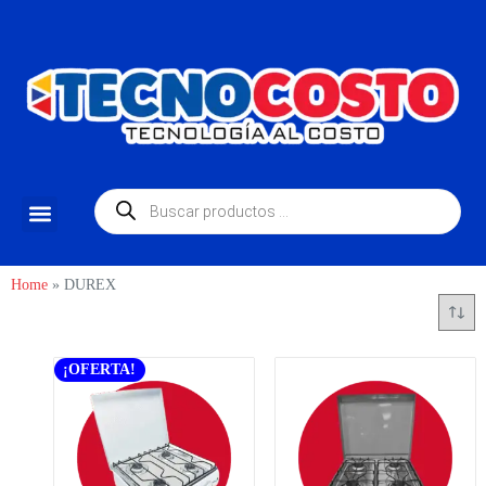
Home
»
DUREX
¡OFERTA!