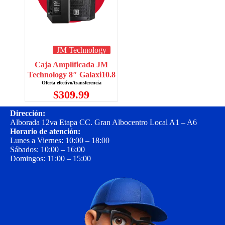
JM Technology
Caja Amplificada JM
Technology 8″ Galaxi10.8
$
309.99
Dirección:
Alborada 12va Etapa CC. Gran Albocentro Local A1 – A6
Horario de atención:
Lunes a Viernes: 10:00 – 18:00
Sábados: 10:00 – 16:00
Domingos: 11:00 – 15:00