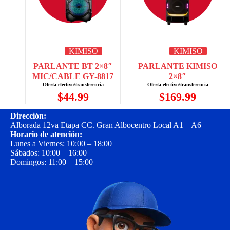
KIMISO
KIMISO
PARLANTE BT 2×8″
PARLANTE KIMISO
MIC/CABLE GY-8817
2×8″
$
44.99
$
169.99
Dirección:
Alborada 12va Etapa CC. Gran Albocentro Local A1 – A6
Horario de atención:
Lunes a Viernes: 10:00 – 18:00
Sábados: 10:00 – 16:00
Domingos: 11:00 – 15:00