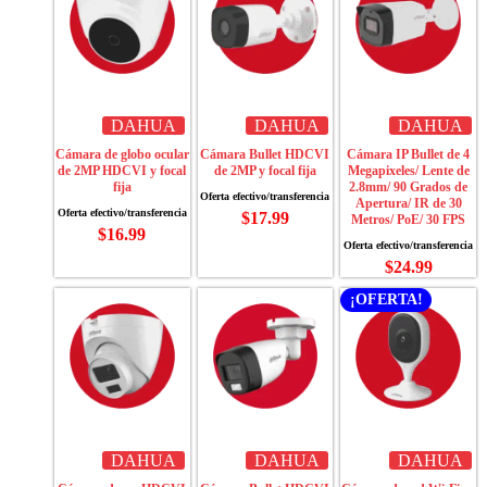
DAHUA
DAHUA
DAHUA
Cámara de globo ocular
Cámara Bullet HDCVI
Cámara IP Bullet de 4
de 2MP HDCVI y focal
de 2MP y focal fija
Megapixeles/ Lente de
fija
2.8mm/ 90 Grados de
Apertura/ IR de 30
$
17.99
Metros/ PoE/ 30 FPS
$
16.99
$
24.99
¡OFERTA!
DAHUA
DAHUA
DAHUA