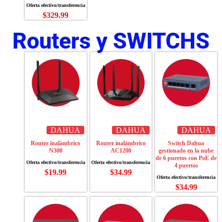
$
329.99
Routers y SWITCHS
DAHUA
DAHUA
DAHUA
Router inalámbrico
Router inalámbrico
Switch Dahua
N300
AC1200
gestionado en la nube
de 6 puertos con PoE de
4 puertos
$
19.99
$
34.99
$
34.99