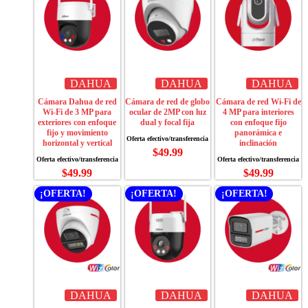
DAHUA
DAHUA
DAHUA
Cámara Dahua de red
Cámara de red de globo
Cámara de red Wi-Fi de
Wi-Fi de 3 MP para
ocular de 2MP con luz
4 MP para interiores
exteriores con enfoque
dual y focal fija
con enfoque fijo
fijo y movimiento
panorámica e
horizontal y vertical
inclinación
$
49.99
$
49.99
$
49.99
¡OFERTA!
¡OFERTA!
¡OFERTA!
DAHUA
DAHUA
DAHUA