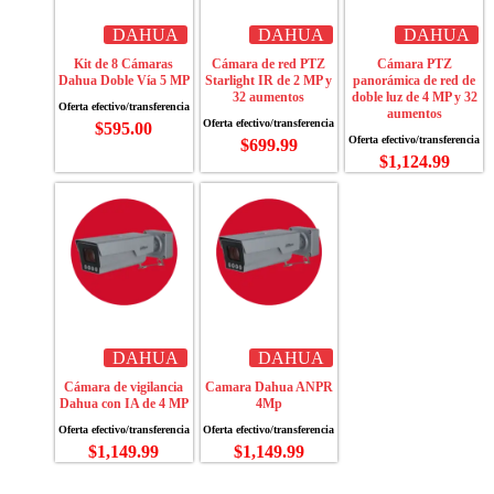
DAHUA
DAHUA
DAHUA
Kit de 8 Cámaras
Cámara de red PTZ
Cámara PTZ
Dahua Doble Vía 5 MP
Starlight IR de 2 MP y
panorámica de red de
32 aumentos
doble luz de 4 MP y 32
aumentos
$
595.00
$
699.99
$
1,124.99
DAHUA
DAHUA
Cámara de vigilancia
Camara Dahua ANPR
Dahua con IA de 4 MP
4Mp
$
1,149.99
$
1,149.99