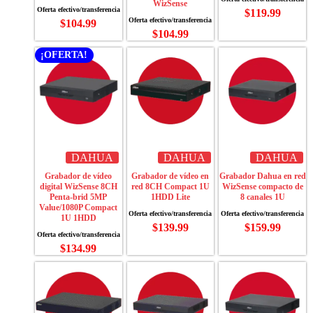
WizSense
$
119.99
$
104.99
$
104.99
¡OFERTA!
DAHUA
DAHUA
DAHUA
Grabador de vídeo
Grabador de vídeo en
Grabador Dahua en red
digital WizSense 8CH
red 8CH Compact 1U
WizSense compacto de
Penta-brid 5MP
1HDD Lite
8 canales 1U
Value/1080P Compact
1U 1HDD
$
139.99
$
159.99
$
134.99