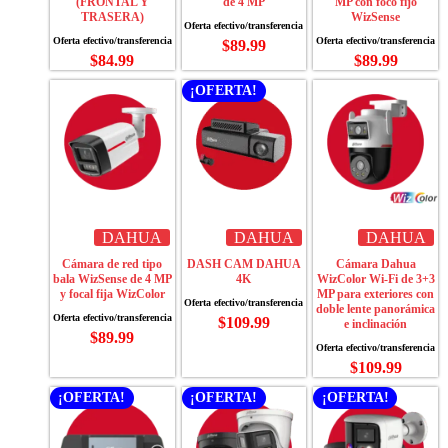
(FRONTAL Y
de 4 MP
MP con foco fijo
TRASERA)
WizSense
$
89.99
$
84.99
$
89.99
¡OFERTA!
DAHUA
DAHUA
DAHUA
Cámara de red tipo
DASH CAM DAHUA
Cámara Dahua
bala WizSense de 4 MP
4K
WizColor Wi-Fi de 3+3
y focal fija WizColor
MP para exteriores con
doble lente panorámica
$
109.99
e inclinación
$
89.99
$
109.99
¡OFERTA!
¡OFERTA!
¡OFERTA!