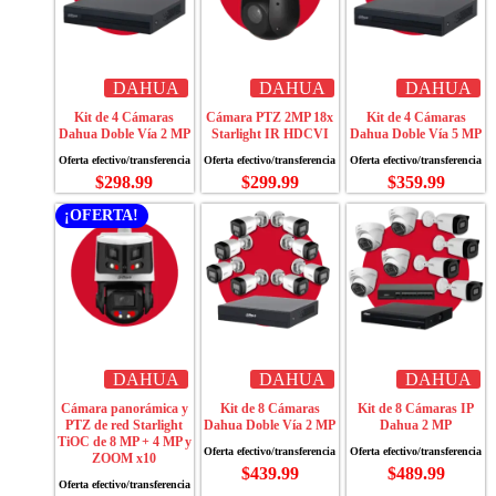
DAHUA
DAHUA
DAHUA
Kit de 4 Cámaras
Cámara PTZ 2MP 18x
Kit de 4 Cámaras
Dahua Doble Vía 2 MP
Starlight IR HDCVI
Dahua Doble Vía 5 MP
$
298.99
$
299.99
$
359.99
¡OFERTA!
DAHUA
DAHUA
DAHUA
Cámara panorámica y
Kit de 8 Cámaras
Kit de 8 Cámaras IP
PTZ de red Starlight
Dahua Doble Vía 2 MP
Dahua 2 MP
TiOC de 8 MP + 4 MP y
ZOOM x10
$
439.99
$
489.99