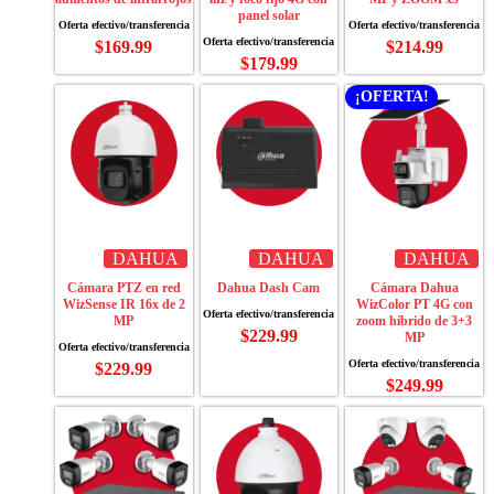
panel solar
$
169.99
$
214.99
$
179.99
¡OFERTA!
DAHUA
DAHUA
DAHUA
Cámara PTZ en red
Dahua Dash Cam
Cámara Dahua
WizSense IR 16x de 2
WizColor PT 4G con
MP
zoom híbrido de 3+3
$
229.99
MP
$
229.99
$
249.99