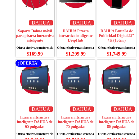
DAHUA
DAHUA
DAHUA
Soporte Dahua móvil
DAHUA Pizarra
DAHUA Pantalla de
para pizarra interactiva
interactiva inteligente
Publicidad Digital 55″
inteligente
DeepHub
4K (Totem)
$
169.99
$
1,299.99
$
1,749.99
¡OFERTA!
DAHUA
DAHUA
DAHUA
Pizarra interactiva
Pizarra interactiva
Pizarra interactiva
inteligente DAHUA de
inteligente DAHUA de
inteligente DAHUA de
65 pulgadas
75 pulgadas
86 pulgadas