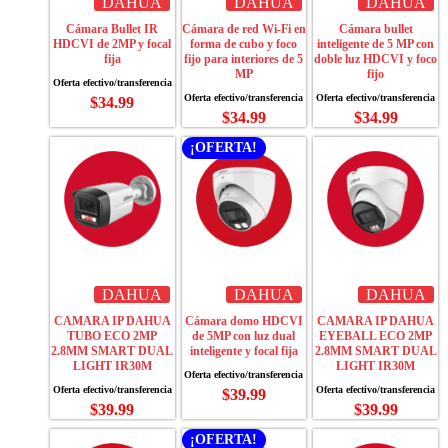
DAHUA
DAHUA
DAHUA
Cámara Bullet IR
Cámara de red Wi-Fi en
Cámara bullet
HDCVI de 2MP y focal
forma de cubo y foco
inteligente de 5 MP con
fija
fijo para interiores de 5
doble luz HDCVI y foco
MP
fijo
$
34.99
$
34.99
$
34.99
¡OFERTA!
DAHUA
DAHUA
DAHUA
CAMARA IP DAHUA
Cámara domo HDCVI
CAMARA IP DAHUA
TUBO ECO 2MP
de 5MP con luz dual
EYEBALL ECO 2MP
2.8MM SMART DUAL
inteligente y focal fija
2.8MM SMART DUAL
LIGHT IR30M
LIGHT IR30M
$
39.99
$
39.99
$
39.99
¡OFERTA!