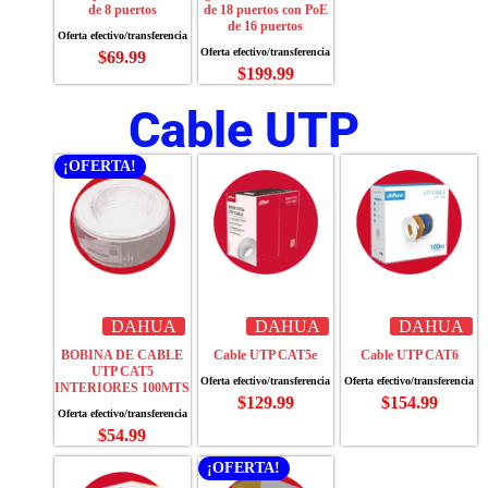
de 8 puertos
de 18 puertos con PoE
de 16 puertos
$
69.99
$
199.99
Cable UTP
¡OFERTA!
DAHUA
DAHUA
DAHUA
BOBINA DE CABLE
Cable UTP CAT5e
Cable UTP CAT6
UTP CAT5
INTERIORES 100MTS
$
129.99
$
154.99
$
54.99
¡OFERTA!