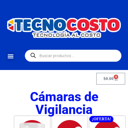
0
$
0.00
Cámaras de
Vigilancia
¡OFERTA!