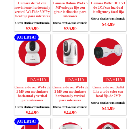
Cámara de red con
Cámara Dahua Wi-Fi 5
Cámara Bullet HDCVI
movimiento horizontal y
MP enfoque fijo con
de 5MP con luz dual
vertical Wi-Fi de 3 MP y
giro e inclinación para
inteligente y focal fija
focal fija para interiores
interiores
$
43.99
$
39.99
$
39.99
¡OFERTA!
DAHUA
DAHUA
DAHUA
Cámara de red Wi-Fi de
Cámara de red Wi-Fi de
Cámara de red Bullet
5 MP con movimiento
2 MP con movimiento
Lite a todo color con
horizontal y vertical
horizontal y vertical
focal fija de 2MP
para interiores
para interiores
$
44.99
$
44.99
$
44.99
¡OFERTA!