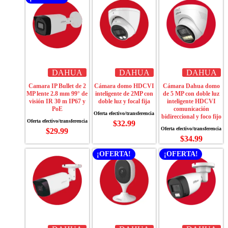
DAHUA
DAHUA
DAHUA
Camara IP Bullet de 2
Cámara domo HDCVI
Cámara Dahua domo
MP lente 2.8 mm 99° de
inteligente de 2MP con
de 5 MP con doble luz
visión IR 30 m IP67 y
doble luz y focal fija
inteligente HDCVI
PoE
comunicación
bidireccional y foco fijo
$
32.99
$
29.99
$
34.99
¡OFERTA!
¡OFERTA!