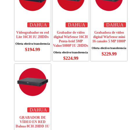
DAHUA
DAHUA
DAHUA
Videograbador en red
Grabador de vídeo
Grabadora de video
Lite 16CH 1U 2HDDs
digital WizSense 16CH
digital WizSense mini
Penta-brid 5MP
16 canales 5 MP 1080P
Value/1080P 1U 2HDDs
$
194.99
$
229.99
$
224.99
DAHUA
GRABADOR DE
VÍDEO EN RED
Dahua 8CH 2HDD 1U