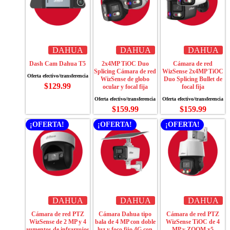
DAHUA
DAHUA
DAHUA
Dash Cam Dahua T5
2x4MP TiOC Duo
Cámara de red
Splicing Cámara de red
WizSense 2x4MP TiOC
WizSense de globo
Duo Splicing Bullet de
$
129.99
ocular y focal fija
focal fija
$
159.99
$
159.99
¡OFERTA!
¡OFERTA!
¡OFERTA!
DAHUA
DAHUA
DAHUA
Cámara de red PTZ
Cámara Dahua tipo
Cámara de red PTZ
WizSense de 2 MP y 4
bala de 4 MP con doble
WizSense TiOC de 4
aumentos de infrarrojos
luz y foco fijo 4G con
MP y ZOOM x5