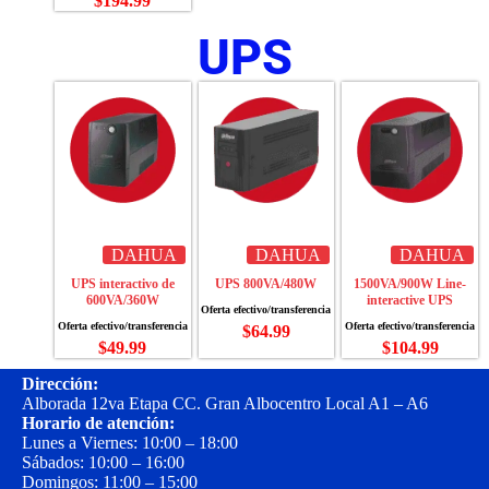
$
194.99
UPS
DAHUA
DAHUA
DAHUA
UPS interactivo de
UPS 800VA/480W
1500VA/900W Line-
600VA/360W
interactive UPS
$
64.99
$
49.99
$
104.99
Dirección:
Alborada 12va Etapa CC. Gran Albocentro Local A1 – A6
Horario de atención:
Lunes a Viernes: 10:00 – 18:00
Sábados: 10:00 – 16:00
Domingos: 11:00 – 15:00