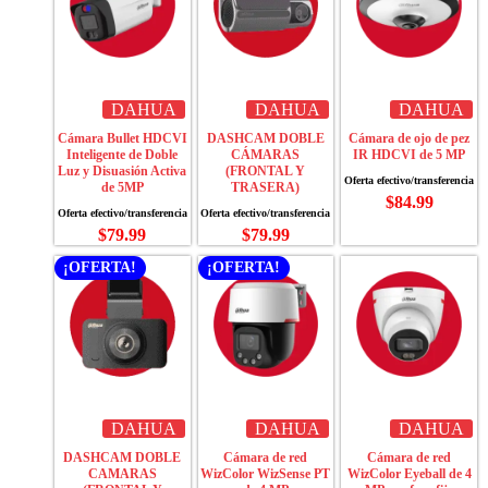
DAHUA
DAHUA
DAHUA
Cámara Bullet HDCVI
DASHCAM DOBLE
Cámara de ojo de pez
Inteligente de Doble
CÁMARAS
IR HDCVI de 5 MP
Luz y Disuasión Activa
(FRONTAL Y
de 5MP
TRASERA)
$
84.99
$
79.99
$
79.99
¡OFERTA!
¡OFERTA!
DAHUA
DAHUA
DAHUA
DASHCAM DOBLE
Cámara de red
Cámara de red
CAMARAS
WizColor WizSense PT
WizColor Eyeball de 4