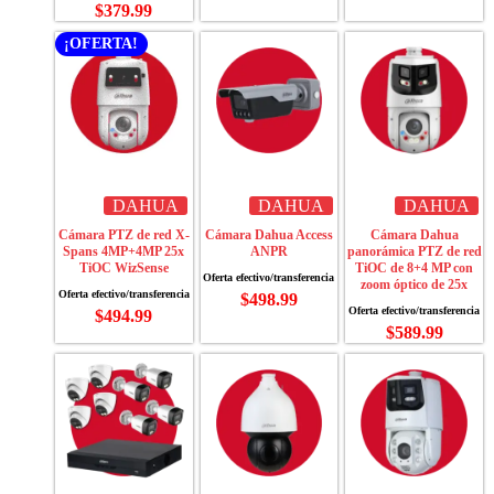
$
379.99
¡OFERTA!
DAHUA
DAHUA
DAHUA
Cámara PTZ de red X-
Cámara Dahua Access
Cámara Dahua
Spans 4MP+4MP 25x
ANPR
panorámica PTZ de red
TiOC WizSense
TiOC de 8+4 MP con
zoom óptico de 25x
$
498.99
$
494.99
$
589.99