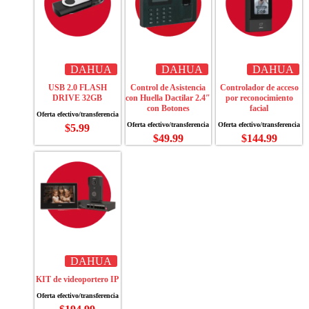
DAHUA
DAHUA
DAHUA
USB 2.0 FLASH
Control de Asistencia
Controlador de acceso
DRIVE 32GB
con Huella Dactilar 2.4″
por reconocimiento
con Botones
facial
$
5.99
$
49.99
$
144.99
DAHUA
KIT de videoportero IP