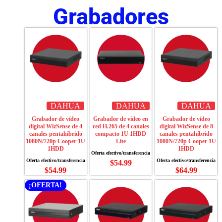
Grabadores
DAHUA
DAHUA
DAHUA
Grabador de vídeo
Grabador de vídeo en
Grabador de vídeo
digital WizSense de 4
red H.265 de 4 canales
digital WizSense de 8
canales pentahíbrido
compacto 1U 1HDD
canales pentahíbrido
1080N/720p Cooper 1U
Lite
1080N/720p Cooper 1U
1HDD
1HDD
$
54.99
$
54.99
$
64.99
¡OFERTA!