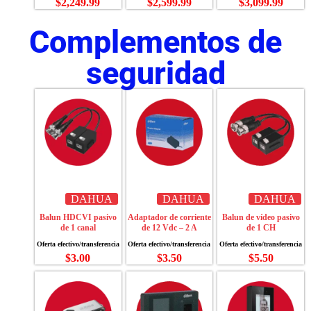
$
2,249.99
$
2,599.99
$
3,099.99
Complementos de
seguridad
DAHUA
DAHUA
DAHUA
Balun HDCVI pasivo
Adaptador de corriente
Balun de vídeo pasivo
de 1 canal
de 12 Vdc – 2 A
de 1 CH
$
3.00
$
3.50
$
5.50