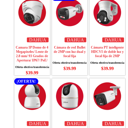
DAHUA
DAHUA
DAHUA
Camara IP Domo de 4
Cámara de red Bullet
Cámara PT inteligente
Megapixeles/ Lente de
de 2MP con luz dual y
HDCVI de doble luz y
2.8 mm/ 93 Grados de
focal fija
focal fija de 2MP
Apertura/ IP67/ PoE/
$
39.99
$
39.99
$
39.99
¡OFERTA!
DAHUA
DAHUA
DAHUA