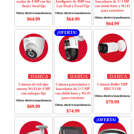
ocular de 4 MP con luz
Inteligente de 4MP con
basculante de 3+3 MP
dual y focal fija
Luz Dual y Focal Fija
con doble lente y Wi-Fi
para exteriores
$
64.99
$
64.99
$
64.99
¡OFERTA!
DAHUA
DAHUA
DAHUA
Cámara de red tipo
Cámara panorámica y
Cámara Bullet 5MP
torreta Wi-Fi de 4 MP
basculante de 5+5 MP
HDCVI IR
con enfoque fijo
con doble lente y Wi-Fi
para exteriores
$
79.99
$
69.99
$
74.99
¡OFERTA!