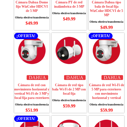
Cámara Dahua Domo
Cámara PT de red
Cámara Dahua tipo
fijo WizColor HDCVI
inalámbrica de 3 MP
bala de focal fija
de 5 MP
WizColor HDCVI de 5
MP
$
49.99
$
49.99
$
49.99
¡OFERTA!
¡OFERTA!
DAHUA
DAHUA
DAHUA
Cámara de red con
Cámara de red tipo
Cámara de red Wi-Fi de
movimiento horizontal y
bala Wi-Fi de 2 MP con
5 MP para exteriores
vertical Wi-Fi de 3 MP y
focal fija
con movimiento
focal fija para exteriores
horizontal y vertical
$
59.99
$
51.99
$
59.99
¡OFERTA!