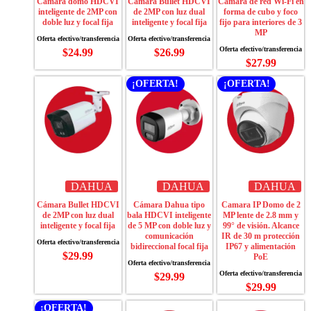
Cámara domo HDCVI
Cámara Bullet HDCVI
Cámara de red Wi-Fi en
inteligente de 2MP con
de 2MP con luz dual
forma de cubo y foco
doble luz y focal fija
inteligente y focal fija
fijo para interiores de 3
MP
$
24.99
$
26.99
$
27.99
¡OFERTA!
¡OFERTA!
DAHUA
DAHUA
DAHUA
Cámara Bullet HDCVI
Cámara Dahua tipo
Camara IP Domo de 2
de 2MP con luz dual
bala HDCVI inteligente
MP lente de 2.8 mm y
inteligente y focal fija
de 5 MP con doble luz y
99° de visión. Alcance
comunicación
IR de 30 m protección
bidireccional focal fija
IP67 y alimentación
$
29.99
PoE
$
29.99
$
29.99
¡OFERTA!