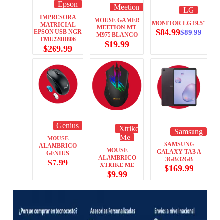
Epson
Meetion
LG
IMPRESORA
MOUSE GAMER
MONITOR LG 19.5″
MATRICIAL
MEETION MT-
$
84.99
$
89.99
EPSON USB NGR
M975 BLANCO
TMU220D806
$
19.99
$
269.99
Genius
Xtrike
Samsung
Me
MOUSE
SAMSUNG
ALAMBRICO
MOUSE
GALAXY TAB A
GENIUS
ALAMBRICO
3GB/32GB
$
7.99
XTRIKE ME
$
169.99
$
9.99