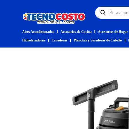
Aires Acondicionados
Accesorios de Cocina
Accesorios de Hogar
Hidrolavadoras
Lavadoras
Planchas y Secadoras de Cabello