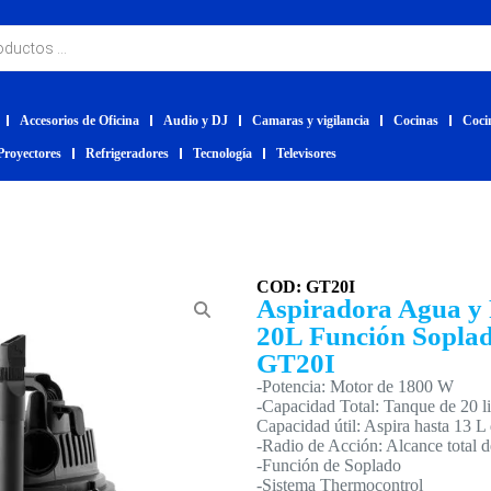
Accesorios de Oficina
Audio y DJ
Camaras y vigilancia
Cocinas
Coci
Proyectores
Refrigeradores
Tecnología
Televisores
COD: GT20I
Aspiradora Agua y 
20L Función Soplad
GT20I
-Potencia: Motor de 1800 W
-Capacidad Total: Tanque de 20 li
Capacidad útil: Aspira hasta 13 L 
-Radio de Acción: Alcance total d
-Función de Soplado
-Sistema Thermocontrol