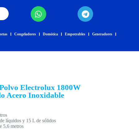
netas
Congeladores
Domótica
Empotrables
Generadores
Polvo Electrolux 1800W
o Acero Inoxidable
tros
de líquidos y 15 L de sólidos
e 5,6 metros