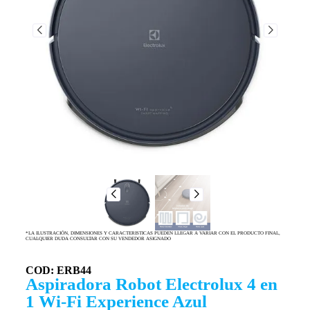
*LA ILUSTRACIÓN, DIMENSIONES Y CARACTERISTICAS PUEDEN LLEGAR A VARIAR CON EL PRODUCTO FINAL,
CUALQUIER DUDA CONSULTAR CON SU VENDEDOR ASIGNADO
COD: ERB44
Aspiradora Robot Electrolux 4 en
1 Wi-Fi Experience Azul