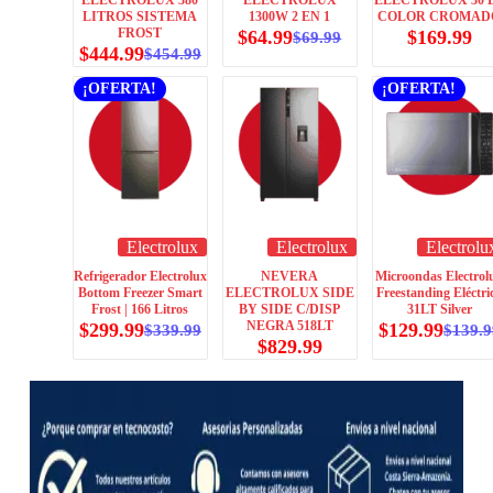
LITROS SISTEMA
1300W 2 EN 1
COLOR CROMAD
FROST
$
64.99
$
169.99
$
69.99
$
444.99
$
454.99
¡OFERTA!
¡OFERTA!
Electrolux
Electrolux
Electrolu
Refrigerador Electrolux
NEVERA
Microondas Electrol
Bottom Freezer Smart
ELECTROLUX SIDE
Freestanding Eléctri
Frost | 166 Litros
BY SIDE C/DISP
31LT Silver
NEGRA 518LT
$
299.99
$
129.99
$
339.99
$
139.9
$
829.99