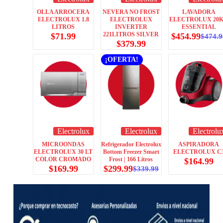
OLLA ARROCERA
NEVERA NO FROST
LAVADORA
ELECTROLUX 1.8
ELECTROLUX
ELECTROLUX 20
LITROS
INVERTER
ESSENTIAL
221LITROS SILVER
$
71.99
$
454.99
$
474.9
$
379.99
¡OFERTA!
Electrolux
Electrolux
Electrolu
MICROONDAS
Refrigerador Electrolux
ASPIRADORA
ELECTROLUX 30 LT
Bottom Freezer Smart
ELECTROLUX C
COLOR CROMADO
Frost | 166 Litros
$
164.99
$
169.99
$
299.99
$
339.99