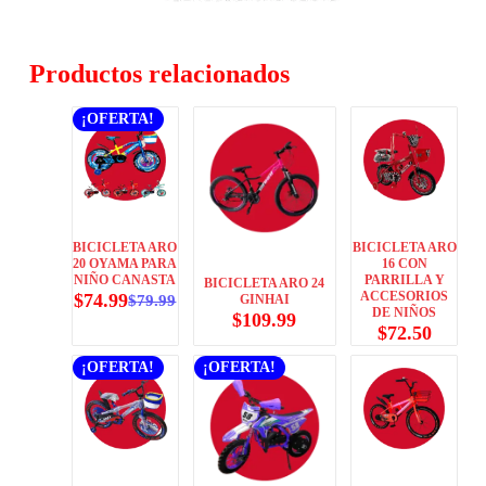
Productos relacionados
¡OFERTA!
BICICLETA ARO
BICICLETA ARO
20 OYAMA PARA
16 CON
NIÑO CANASTA
PARRILLA Y
BICICLETA ARO 24
ACCESORIOS
$
74.99
GINHAI
$
79.99
DE NIÑOS
$
109.99
$
72.50
¡OFERTA!
¡OFERTA!