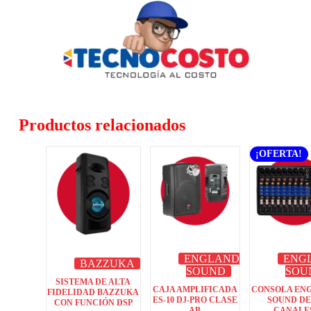
Productos relacionados
¡OFERTA!
ENGLAND
ENG
BAZZUKA
SOUND
SOU
SISTEMA DE ALTA
CAJA AMPLIFICADA
CONSOLA EN
FIDELIDAD BAZZUKA
ES-10 DJ-PRO CLASE
SOUND DE
CON FUNCIÓN DSP
AB
CANALE