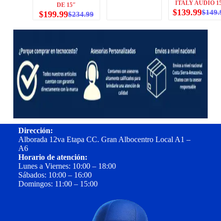
ITALY AUDIO 1
DE 15″
$
139.99
$
149.
$
199.99
$
234.99
Dirección:
Alborada 12va Etapa CC. Gran Albocentro Local A1 –
A6
Horario de atención:
Lunes a Viernes: 10:00 – 18:00
Sábados: 10:00 – 16:00
Domingos: 11:00 – 15:00