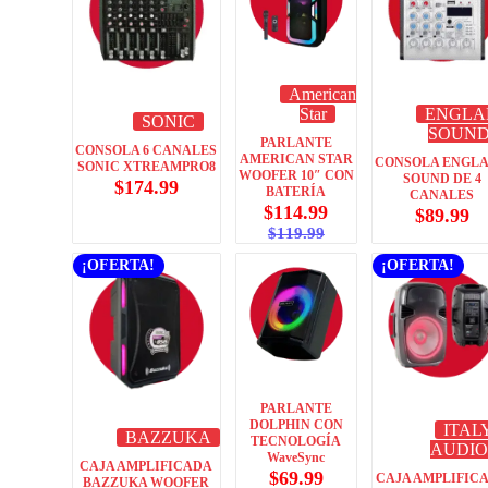
American
Star
ENGLA
SONIC
SOUN
PARLANTE
CONSOLA 6 CANALES
AMERICAN STAR
CONSOLA ENGL
SONIC XTREAMPRO8
WOOFER 10″ CON
SOUND DE 4
$
174.99
BATERÍA
CANALES
$
114.99
$
89.99
$
119.99
¡OFERTA!
¡OFERTA!
PARLANTE
DOLPHIN CON
ITAL
BAZZUKA
TECNOLOGÍA
AUDI
WaveSync
CAJA AMPLIFICADA
$
69.99
CAJA AMPLIFIC
BAZZUKA WOOFER