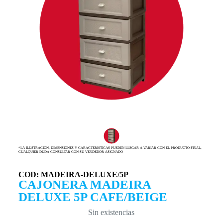
*LA ILUSTRACIÓN, DIMENSIONES Y CARACTERISTICAS PUEDEN LLEGAR A VARIAR CON EL PRODUCTO FINAL,
CUALQUIER DUDA CONSULTAR CON SU VENDEDOR ASIGNADO
COD: MADEIRA-DELUXE/5P
CAJONERA MADEIRA
DELUXE 5P CAFE/BEIGE
Sin existencias