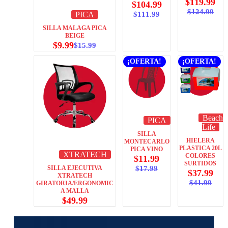
$
119.99
$
104.99
$
124.99
PICA
$
111.99
SILLA MALAGA PICA
BEIGE
$
9.99
$
15.99
¡OFERTA!
¡OFERTA!
Beach
PICA
Life
SILLA
HIELERA
MONTECARLO
PLASTICA 20L
PICA VINO
XTRATECH
COLORES
$
11.99
SURTIDOS
SILLA EJECUTIVA
$
17.99
$
37.99
XTRATECH
$
41.99
GIRATORIA/ERGONOMIC
A MALLA
$
49.99