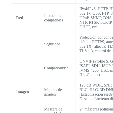
IPv4/IPv6, HTTP, 
802.1x, QoS, FTP, 
Protocolos
Red
UPnP, SNMP, DNS
compatibles
NTP, RTSP, TCP/IP,
DHCP, etc.
Protección por contr
cifrado HTTPS, aute
Seguridad
802.1X, filtro IP, TL
TLS 1.3, control de 
ONVIF (Profile S, G
ISAPI, SDK, ISUP / 
Compatibilidad
iVMS-4200, HikCent
Hik-Connect
120 dB WDR, SNR 
Mejoras de
BLC, HLC, 3D DNR
Imagen
imagen
(Estabilización electr
Desempañamiento dig
Máscara de
24 máscaras poligona