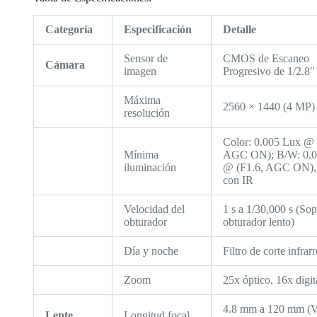
Categoría
Especificación
Detalle
Sensor de
CMOS de Escaneo
Cámara
imagen
Progresivo de 1/2.8″
Máxima
2560 × 1440 (4 MP)
resolución
Color: 0.005 Lux @ 
Mínima
AGC ON); B/W: 0.0
iluminación
@ (F1.6, AGC ON),
con IR
Velocidad del
1 s a 1/30,000 s (Sop
obturador
obturador lento)
Día y noche
Filtro de corte infrar
Zoom
25x óptico, 16x digit
4.8 mm a 120 mm (V
Lente
Longitud focal