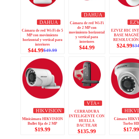
DAHUA
DAHUA
EZV
Cámara de red Wi-Fi
de 2 MP con
Cámara de red Wi-Fi de 5
EZVIZ H1C IN
movimiento horizontal
MP con movimiento
BASE MAGNÉ
y vertical para
horizontal y vertical para
RESOLUCIÓN 
interiores
interiores
$
24.99
$
3
$
44.99
$
44.99
$
49.99
VTA+
HIKVISION
HIKVI
CERRADURA
INTELIGENTE CON
Minicámara HIKVISION
Cámara HIKV
HUELLA
Bullet fija de 2 MP
Turbo H
DACTILAR
$
19.99
$
17.99
$
135.99