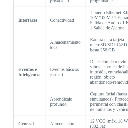
privacidad
programables
1 puerto Ethernet RJ
10M/100M / 1 Entra
Interfaces
Conectividad
Salida de Audio / 1 
1 Salida de Alarma
Ranura para tarjeta
Almacenamiento
microSD/SDHC/SD
local
hasta 256 GB
Detección de movimi
sabotaje, cruce de lín
Eventos e
Eventos básicos
intrusión, entrada/sal
Inteligencia
y smart
región, objeto
abandonado/removi
Captura facial (hasta 
Aprendizaje
simultáneos), Protec
profundo
perimetral con clasif
de humanos y vehícu
12 VCC (máx. 18 W)
General
Alimentación
(802.3at)