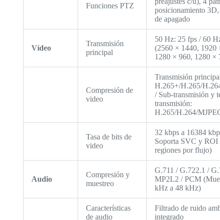
preajustes c/u), 4 pat
Funciones PTZ
posicionamiento 3D
de apagado
50 Hz: 25 fps / 60 H
Transmisión
Vídeo
(2560 × 1440, 1920 
principal
1280 × 960, 1280 × 
Transmisión principa
H.265+/H.265/H.26
Compresión de
/ Sub-transmisión y t
video
transmisión:
H.265/H.264/MJPE
32 kbps a 16384 kbp
Tasa de bits de
Soporta SVC y ROI 
video
regiones por flujo)
G.711 / G.722.1 / G.
Compresión y
Audio
MP2L2 / PCM (Mues
muestreo
kHz a 48 kHz)
Características
Filtrado de ruido amb
de audio
integrado