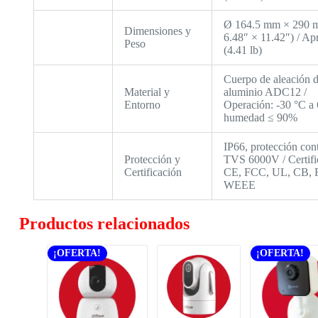
Ø 164.5 mm × 290 
Dimensiones y
6.48″ × 11.42″) / Ap
Peso
(4.41 lb)
Cuerpo de aleación 
Material y
aluminio ADC12 /
Entorno
Operación: -30 °C a 
humedad ≤ 90%
IP66, protección con
Protección y
TVS 6000V / Certifi
Certificación
CE, FCC, UL, CB, 
WEEE
Productos relacionados
¡OFERTA!
¡OFERTA!