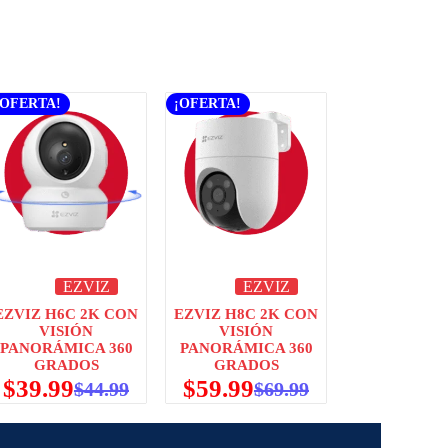
¡OFERTA!
¡OFERTA!
EZVIZ
EZVIZ
EZVIZ H6C 2K CON
EZVIZ H8C 2K CON
VISIÓN
VISIÓN
PANORÁMICA 360
PANORÁMICA 360
GRADOS
GRADOS
$
39.99
$
59.99
$
44.99
$
69.99