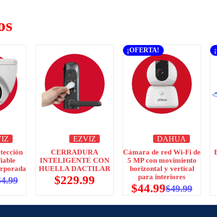
os
¡OFERTA!
IZ
EZVIZ
DAHUA
tección
CERRADURA
Cámara de red Wi-Fi de
iable
INTELIGENTE CON
5 MP con movimiento
corporada
HUELLA DACTILAR
horizontal y vertical
para interiores
$
229.99
64.99
$
44.99
$
49.99