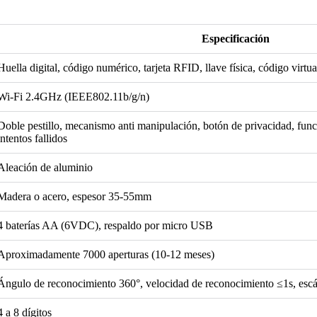
Especificación
Huella digital, código numérico, tarjeta RFID, llave física, código virtu
Wi-Fi 2.4GHz (IEEE802.11b/g/n)
Doble pestillo, mecanismo anti manipulación, botón de privacidad, func
intentos fallidos
Aleación de aluminio
Madera o acero, espesor 35-55mm
4 baterías AA (6VDC), respaldo por micro USB
Aproximadamente 7000 aperturas (10-12 meses)
Ángulo de reconocimiento 360°, velocidad de reconocimiento ≤1s, esc
4 a 8 dígitos