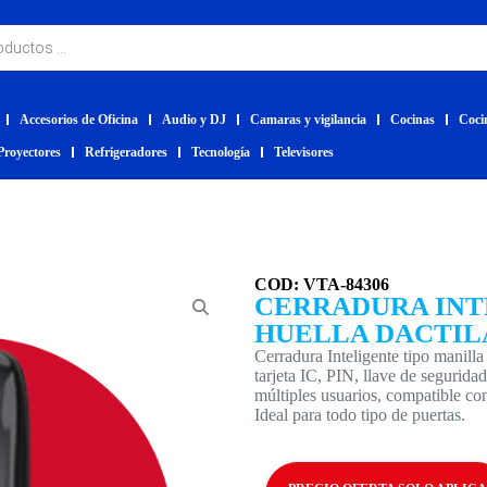
Accesorios de Oficina
Audio y DJ
Camaras y vigilancia
Cocinas
Coci
Proyectores
Refrigeradores
Tecnología
Televisores
COD: VTA-84306
CERRADURA INT
HUELLA DACTIL
Cerradura Inteligente tipo manilla
tarjeta IC, PIN, llave de segurid
múltiples usuarios, compatible co
Ideal para todo tipo de puertas.