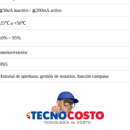
≦50uA inactivo / ≦200mA activo
-25℃ a +50℃
10% ~ 95%
Interior/exterior
IP65
Historial de aperturas, gestión de usuarios, función campana