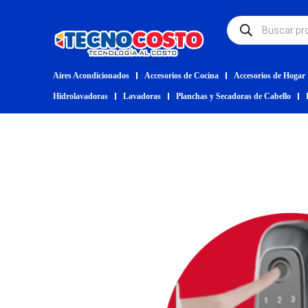
Aires Acondicionados
Accesorios de Cocina
Accesorios de Hogar
Hidrolavadoras
Lavadoras
Planchas y Secadoras de Cabello