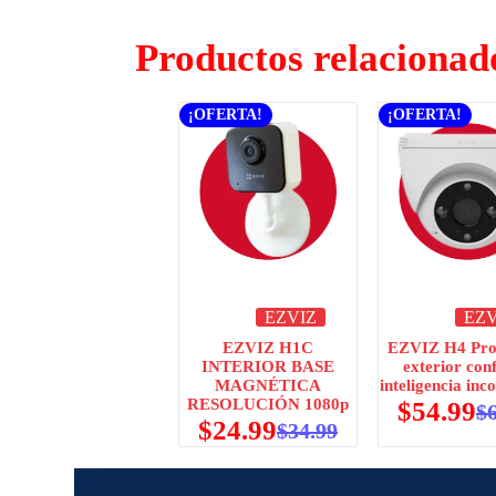
Productos relacionad
¡OFERTA!
¡OFERTA!
EZVIZ
EZV
EZVIZ H1C
EZVIZ H4 Pro
INTERIOR BASE
exterior conf
MAGNÉTICA
inteligencia in
RESOLUCIÓN 1080p
$
54.99
$
$
24.99
$
34.99