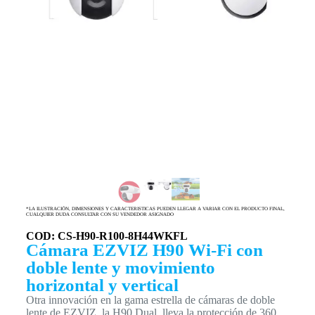
*LA ILUSTRACIÓN, DIMENSIONES Y CARACTERISTICAS PUEDEN LLEGAR A VARIAR CON EL PRODUCTO FINAL,
CUALQUIER DUDA CONSULTAR CON SU VENDEDOR ASIGNADO
COD: CS-H90-R100-8H44WKFL
Cámara EZVIZ H90 Wi-Fi con
doble lente y movimiento
horizontal y vertical
Otra innovación en la gama estrella de cámaras de doble
lente de EZVIZ, la H90 Dual, lleva la protección de 360 ​​