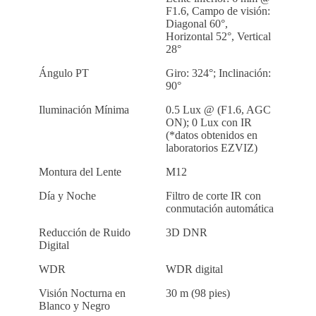
F1.6, Campo de visión:
Diagonal 60°,
Horizontal 52°, Vertical
28°
Ángulo PT
Giro: 324°; Inclinación:
90°
Iluminación Mínima
0.5 Lux @ (F1.6, AGC
ON); 0 Lux con IR
(*datos obtenidos en
laboratorios EZVIZ)
Montura del Lente
M12
Día y Noche
Filtro de corte IR con
conmutación automática
Reducción de Ruido
3D DNR
Digital
WDR
WDR digital
Visión Nocturna en
30 m (98 pies)
Blanco y Negro