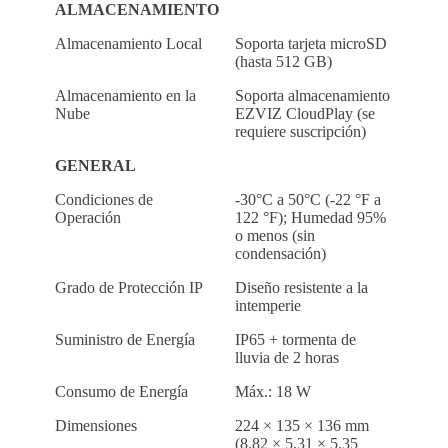
ALMACENAMIENTO
Almacenamiento Local
Soporta tarjeta microSD
(hasta 512 GB)
Almacenamiento en la
Soporta almacenamiento
Nube
EZVIZ CloudPlay (se
requiere suscripción)
GENERAL
Condiciones de
-30°C a 50°C (-22 °F a
Operación
122 °F); Humedad 95%
o menos (sin
condensación)
Grado de Protección IP
Diseño resistente a la
intemperie
Suministro de Energía
IP65 + tormenta de
lluvia de 2 horas
Consumo de Energía
Máx.: 18 W
Dimensiones
224 × 135 × 136 mm
(8.82 × 5.31 × 5.35