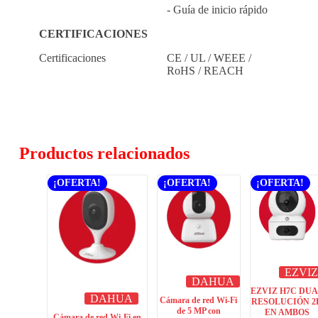
- Guía de inicio rápido
CERTIFICACIONES
Certificaciones
CE / UL / WEEE /
RoHS / REACH
Productos relacionados
¡OFERTA!
¡OFERTA!
¡OFERTA!
EZVIZ
DAHUA
EZVIZ H7C DU
DAHUA
Cámara de red Wi-Fi
RESOLUCIÓN 2
de 5 MP con
EN AMBOS
Cámara de red Wi-Fi en