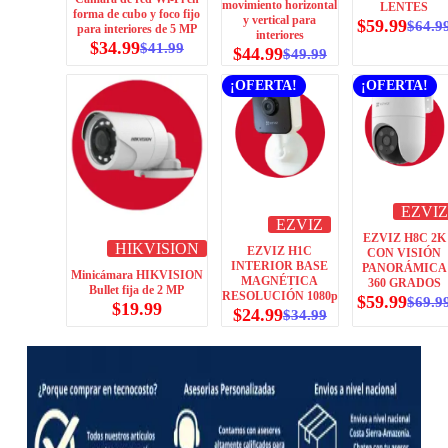
movimiento horizontal
LENTES
forma de cubo y foco fijo
y vertical para
$
59.99
$
64.9
para interiores de 5 MP
interiores
$
34.99
$
41.99
$
44.99
$
49.99
¡OFERTA!
¡OFERTA!
EZVIZ
EZVIZ
EZVIZ H8C 2K
HIKVISION
EZVIZ H1C
CON VISIÓN
INTERIOR BASE
PANORÁMICA
Minicámara HIKVISION
MAGNÉTICA
360 GRADOS
Bullet fija de 2 MP
RESOLUCIÓN 1080p
$
59.99
$
69.9
$
19.99
$
24.99
$
34.99