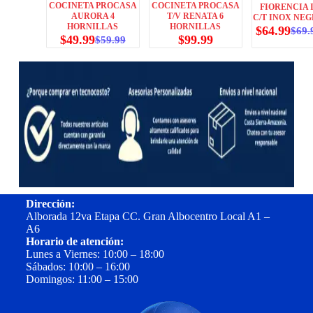
COCINETA PROCASA
COCINETA PROCASA
FIORENCIA I
AURORA 4
T/V RENATA 6
C/T INOX NE
HORNILLAS
HORNILLAS
$
64.99
$
69.
$
49.99
$
99.99
$
59.99
Dirección:
Alborada 12va Etapa CC. Gran Albocentro Local A1 –
A6
Horario de atención:
Lunes a Viernes: 10:00 – 18:00
Sábados: 10:00 – 16:00
Domingos: 11:00 – 15:00