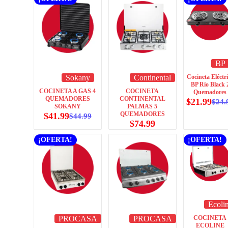
BP
Sokany
Continental
Cocineta Eléctr
BP Río Black 
COCINETA A GAS 4
COCINETA
Quemadores
QUEMADORES
CONTINENTAL
$
21.99
$
24.
SOKANY
PALMAS 5
QUEMADORES
$
41.99
$
44.99
$
74.99
¡OFERTA!
¡OFERTA!
Ecoli
PROCASA
PROCASA
COCINETA
ECOLINE