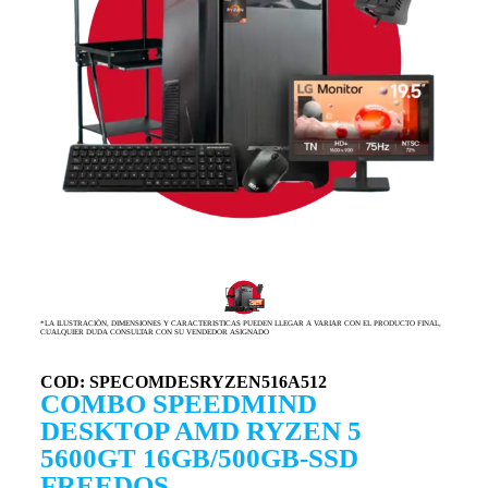
*LA ILUSTRACIÓN, DIMENSIONES Y CARACTERISTICAS PUEDEN LLEGAR A VARIAR CON EL PRODUCTO FINAL,
CUALQUIER DUDA CONSULTAR CON SU VENDEDOR ASIGNADO
COD: SPECOMDESRYZEN516A512
COMBO SPEEDMIND
DESKTOP AMD RYZEN 5
5600GT 16GB/500GB-SSD
FREEDOS