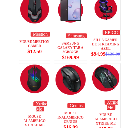
EPICC
Meetion
Samsung
SILLA GAMER
MOUSE MEETION
SAMSUNG
DE STREAMING
GAMER
GALAXY TAB A
AZUL
$
12.50
3GB/32GB
$
94.99
$
129.99
$
169.99
Xtrike
Xtrike
Genius
Me
Me
MOUSE
MOUSE
MOUSE
INALAMBRICO
ALAMBRICO
ALAMBRICO
GENIUS
XTRIKE ME
XTRIKE ME
$
16.99