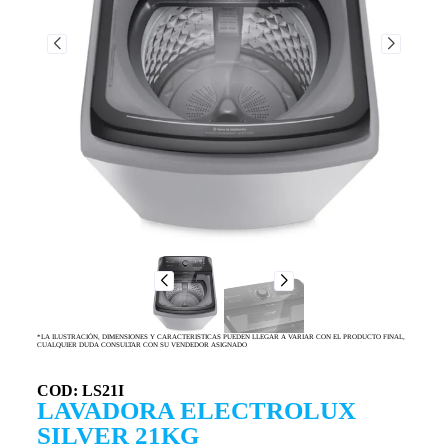
*LA ILUSTRACIÓN, DIMENSIONES Y CARACTERISTICAS PUEDEN LLEGAR A VARIAR CON EL PRODUCTO FINAL,
CUALQUIER DUDA CONSULTAR CON SU VENDEDOR ASIGNADO
COD: LS21I
LAVADORA ELECTROLUX
SILVER 21KG