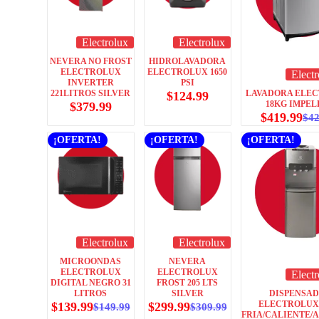
Electrolux
Electrolux
NEVERA NO FROST
HIDROLAVADORA
ELECTROLUX
ELECTROLUX 1650
Elect
INVERTER
PSI
221LITROS SILVER
LAVADORA ELE
$
124.99
18KG IMPEL
$
379.99
$
419.99
$
4
¡OFERTA!
¡OFERTA!
¡OFERTA!
Electrolux
Electrolux
MICROONDAS
NEVERA
ELECTROLUX
ELECTROLUX
Elect
DIGITAL NEGRO 31
FROST 205 LTS
LITROS
SILVER
DISPENSA
ELECTROLUX
$
139.99
$
299.99
$
149.99
$
309.99
FRIA/CALIENTE/