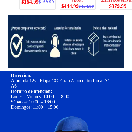
FROST
221LITROS SILV
$
164.99
$
169.99
$
444.99
$
379.99
$
454.99
Dirección:
Alborada 12va Etapa CC. Gran Albocentro Local A1 –
A6
Horario de atención:
Lunes a Viernes: 10:00 – 18:00
Sábados: 10:00 – 16:00
Domingos: 11:00 – 15:00