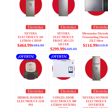
Electrolux
Electrolux
Electrolu
NEVERA
NEVERA
Microondas Electrol
ELECTROLUX 341
ELECTROLUX
Freestanding Eléctri
LITROS C/DISP
FROST 205 LTS
25LT Silver
SILVER
$
464.99
$
114.99
$
494.99
$
119.9
$
299.99
$
309.99
¡OFERTA!
¡OFERTA!
Electrolux
Electrolux
Electrolu
HIDROLAVADORA
CONGELADOR
NEVERA NO FRO
ELECTROLUX 2250
ELECTROLUX 380
ELECTROLUX
PSI
LITROS SISTEMA
INVERTER