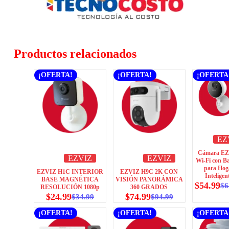
Productos relacionados
¡OFERTA!
¡OFERTA!
¡OFERTA
EZ
Cámara E
EZVIZ
EZVIZ
Wi-Fi con Ba
para Hog
EZVIZ H1C INTERIOR
EZVIZ H9C 2K CON
Inteligen
BASE MAGNÉTICA
VISIÓN PANORÁMICA
$
54.99
$
6
RESOLUCIÓN 1080p
360 GRADOS
$
24.99
$
74.99
$
34.99
$
94.99
¡OFERTA!
¡OFERTA!
¡OFERTA