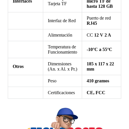
Interfaces
micro TF de
Tarjeta TF
hasta 128 GB
Puerto de red
Interfaz de Red
RJ45
Alimentación
CC
12 V 2 A
Temperatura de
-10°C a 55°C
Funcionamiento
Dimensiones
185 x 117 x 22
Otros
(An. x Al. x Pr.)
mm
Peso
410 gramos
Certificaciones
CE, FCC