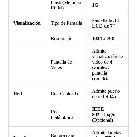
Flash (Memoria
1G
ROM)
Pantalla
táctil
Visualización
Tipo de Pantalla
LCD de 7″
Resolución
1024 x 768
Admite
visualización de
Pantalla de
video de
4
Video
canales
/
pantalla
completa
Admite puerto
Red
Red Cableada
de red
RJ45
IEEE
Red
802.11b/g/n
Inalámbrica
(Opcional)
Admite tarjetas
Ranura para