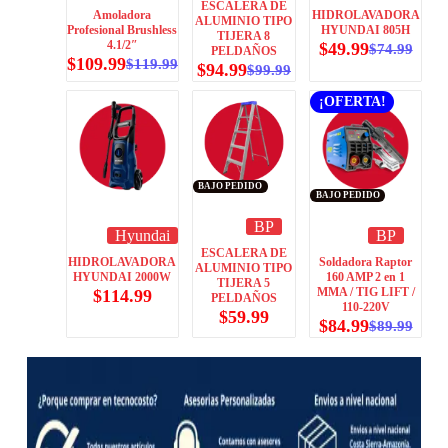
ESCALERA DE
Amoladora
HIDROLAVADORA
ALUMINIO TIPO
Profesional Brushless
HYUNDAI 805H
TIJERA 8
4.1/2″
$
49.99
$
74.99
PELDAÑOS
$
109.99
$
119.99
$
94.99
$
99.99
¡OFERTA!
BAJO PEDIDO
BAJO PEDIDO
BP
Hyundai
BP
ESCALERA DE
HIDROLAVADORA
Soldadora Raptor
ALUMINIO TIPO
HYUNDAI 2000W
160 AMP 2 en 1
TIJERA 5
MMA / TIG LIFT /
$
114.99
PELDAÑOS
110-220V
$
59.99
$
84.99
$
89.99