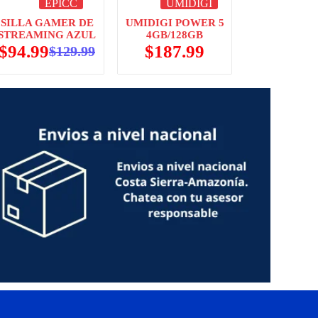
EPICC
UMIDIGI
SILLA GAMER DE
UMIDIGI POWER 5
STREAMING AZUL
4GB/128GB
$
94.99
$
187.99
$
129.99