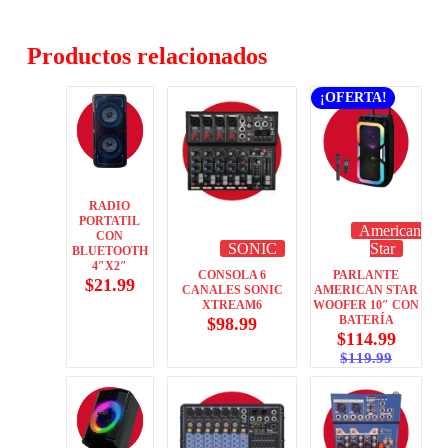
Productos relacionados
¡OFERTA!
RADIO
PORTATIL
American
CON
SONIC
Star
BLUETOOTH
4″X2″
CONSOLA 6
PARLANTE
$
21.99
CANALES SONIC
AMERICAN STAR
XTREAM6
WOOFER 10″ CON
BATERÍA
$
98.99
$
114.99
$
119.99