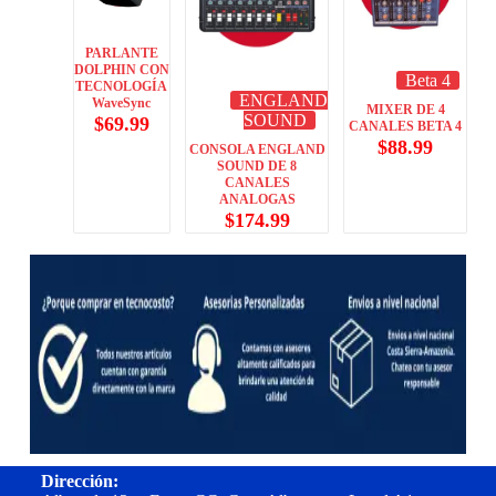
PARLANTE
DOLPHIN CON
Beta 4
TECNOLOGÍA
ENGLAND
WaveSync
MIXER DE 4
SOUND
$
69.99
CANALES BETA 4
$
88.99
CONSOLA ENGLAND
SOUND DE 8
CANALES
ANALOGAS
$
174.99
Dirección: