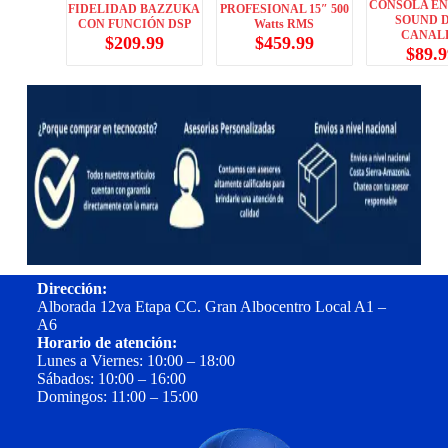
CONSOLA E
FIDELIDAD BAZZUKA
PROFESIONAL 15″ 500
SOUND D
CON FUNCIÓN DSP
Watts RMS
CANAL
$
209.99
$
459.99
$
89.9
Dirección:
Alborada 12va Etapa CC. Gran Albocentro Local A1 –
A6
Horario de atención:
Lunes a Viernes: 10:00 – 18:00
Sábados: 10:00 – 16:00
Domingos: 11:00 – 15:00