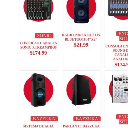
EN
SONIC
RADIO PORTATIL CON
SO
BLUETOOTH 4″X2″
CONSOLA 6 CANALES
$
21.99
CONSOLA E
SONIC XTREAMPRO8
SOUND D
$
174.99
CANAL
ANALO
$
174.
EN
BAZZUKA
BAZZUKA
SO
SISTEMA DE ALTA
PARLANTE BAZZUKA