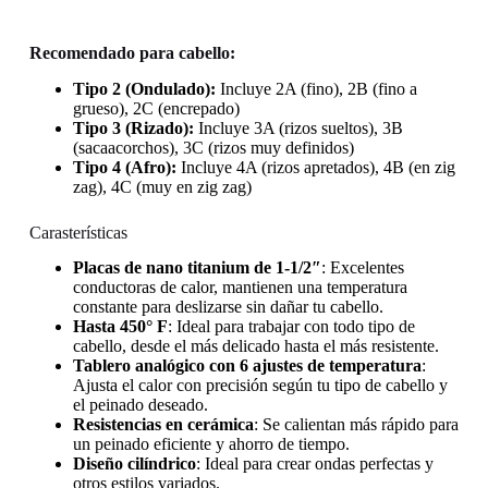
Recomendado para cabello:
Tipo 2 (Ondulado):
Incluye 2A (fino), 2B (fino a
grueso), 2C (encrepado)
Tipo 3 (Rizado):
Incluye 3A (rizos sueltos), 3B
(sacaacorchos), 3C (rizos muy definidos)
Tipo 4 (Afro):
Incluye 4A (rizos apretados), 4B (en zig
zag), 4C (muy en zig zag)
Carasterísticas
Placas de nano titanium de 1-1/2″
: Excelentes
conductoras de calor, mantienen una temperatura
constante para deslizarse sin dañar tu cabello.
Hasta 450° F
: Ideal para trabajar con todo tipo de
cabello, desde el más delicado hasta el más resistente.
Tablero analógico con 6 ajustes de temperatura
:
Ajusta el calor con precisión según tu tipo de cabello y
el peinado deseado.
Resistencias en cerámica
: Se calientan más rápido para
un peinado eficiente y ahorro de tiempo.
Diseño cilíndrico
: Ideal para crear ondas perfectas y
otros estilos variados.