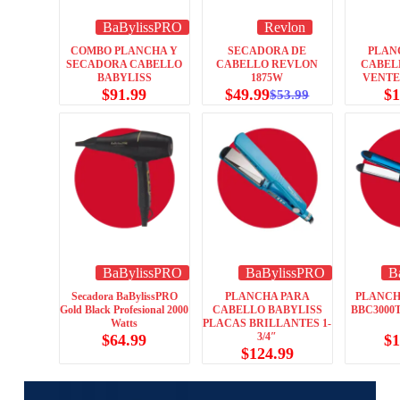
BaBylissPRO
Revlon
COMBO PLANCHA Y
SECADORA DE
PLAN
SECADORA CABELLO
CABELLO REVLON
CABEL
BABYLISS
1875W
VENTED
$
91.99
$
49.99
$
1
$
53.99
BaBylissPRO
BaBylissPRO
B
Secadora BaBylissPRO
PLANCHA PARA
PLANCH
Gold Black Profesional 2000
CABELLO BABYLISS
BBC3000
Watts
PLACAS BRILLANTES 1-
3/4″
$
64.99
$
1
$
124.99