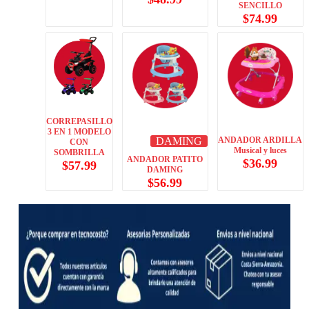
SENCILLO
$
74.99
CORREPASILLO
3 EN 1 MODELO
DAMING
ANDADOR ARDILLA
CON
Musical y luces
SOMBRILLA
ANDADOR PATITO
$
36.99
$
57.99
DAMING
$
56.99