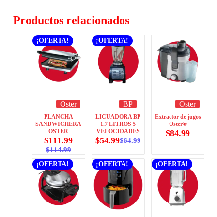
Productos relacionados
¡OFERTA!
¡OFERTA!
Oster
BP
Oster
PLANCHA
LICUADORA BP
Extractor de jugos
SANDWICHERA
1.7 LITROS 5
Oster®
OSTER
VELOCIDADES
$
84.99
$
111.99
$
54.99
$
64.99
$
114.99
¡OFERTA!
¡OFERTA!
¡OFERTA!