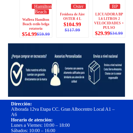
Hamilton
Oster
BP
Beach
Freidora de Aire
LICUADORA BP
OSTER 4 L
1.6 LITROS 2
Waflera Hamilton
VELOCIDADES +
$
104.99
Beach estilo belga
PULSO
rotatoria
$
117.99
$
29.99
$
34.99
$
54.99
$
59.99
Dirección:
Alborada 12va Etapa CC. Gran Albocentro Local A1 –
A6
Horario de atención:
Lunes a Viernes: 10:00 – 18:00
Sábados: 10:00 – 16:00