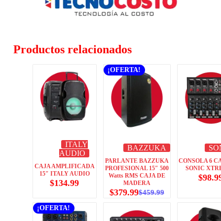
Productos relacionados
¡OFERTA!
ITALY
BAZZUKA
SO
AUDIO
PARLANTE BAZZUKA
CONSOLA 6 C
CAJA AMPLIFICADA
PROFESIONAL 15″ 500
SONIC XTR
15″ ITALY AUDIO
Watts RMS CAJA DE
$
98.9
$
134.99
MADERA
$
379.99
$
459.99
¡OFERTA!