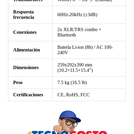
Respuesta
60Hz-20kHz (±3dB)
frecuencia
2x XLR/TRS combo +
Conexiones
Bluetooth
Batería Li-ion (8h) / AC 100-
Alimentación
240V
259x292x390 mm
Dimensiones
(10.2×11.5×15.4″)
Peso
7.5 kg (16.5 lb)
Certificaciones
CE, RoHS, FCC