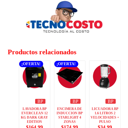
Productos relacionados
¡OFERTA!
¡OFERTA!
BP
BP
BP
LAVADORA BP
ENCIMERA DE
LICUADORA BP
EVERCLEAN 12
INDUCCION BP
1.6 LITROS 2
KG DARK GRAY
STARLIGHT 4
VELOCIDADES +
EDITION
ZONAS
PULSO
$
164.99
$
174.99
$
34.99