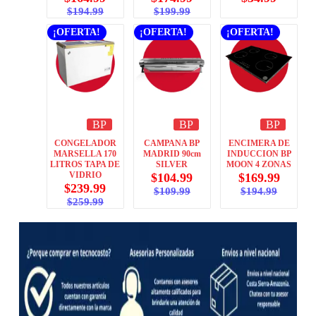
$
194.99
$
199.99
¡OFERTA!
¡OFERTA!
¡OFERTA!
BP
BP
BP
CONGELADOR
CAMPANA BP
ENCIMERA DE
MARSELLA 170
MADRID 90cm
INDUCCION BP
LITROS TAPA DE
SILVER
MOON 4 ZONAS
VIDRIO
$
104.99
$
169.99
$
239.99
$
109.99
$
194.99
$
259.99