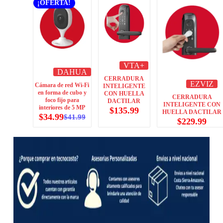
¡OFERTA!
VTA+
DAHUA
CERRADURA
EZVIZ
Cámara de red Wi-Fi
INTELIGENTE
en forma de cubo y
CON HUELLA
CERRADURA
foco fijo para
DACTILAR
INTELIGENTE CON
interiores de 5 MP
$
135.99
HUELLA DACTILAR
$
34.99
$
41.99
$
229.99