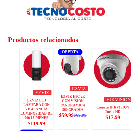
Productos relacionados
¡OFERTA!
EZVIZ
EZVIZ
EZVIZ H8C 2K
HIKVISION
EZVIZ LC3
CON VISIÓN
LÁMPARA CON
PANORÁMICA
Cámara HIKVISION
VIGILANCIA
360 GRADOS
Turbo HD
LUMINOSIDAD DE
$
59.99
$
69.99
$
17.99
700 LÚMENES
$
119.99