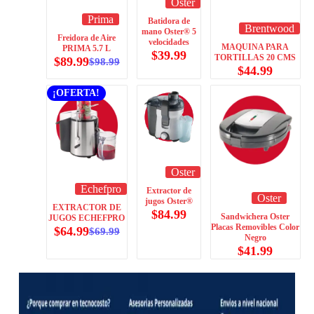
Oster
Prima
Batidora de
Brentwood
mano Oster® 5
Freidora de Aire
velocidades
MAQUINA PARA
PRIMA 5.7 L
$
39.99
TORTILLAS 20 CMS
$
89.99
$
98.99
$
44.99
¡OFERTA!
Oster
Echefpro
Extractor de
Oster
jugos Oster®
EXTRACTOR DE
$
84.99
Sandwichera Oster
JUGOS ECHEFPRO
Placas Removibles Color
$
64.99
$
69.99
Negro
$
41.99