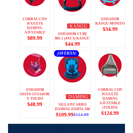
CORRAL CON
ANDADOR
JUGUETE
KANGU MONITO
KANGU
DAMING
$
34.99
AJUSTABLE
ANDADOR CUBE
$
89.99
805-1 (4XCJ) KANGU
$
44.99
¡OFERTA!
ANDADOR
CORRAL CON
OSITO GUIADOR
JUGUETE
DAMING
Y TOLDO
DAMING
AJUSTABLE
$
48.99
SILLA P/CARRO
(TOLDO)
DAMING ISOFIX 360
$
124.99
$
109.99
$
114.99