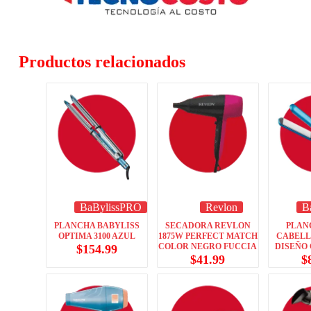
Productos relacionados
BaBylissPRO
Revlon
B
PLANCHA BABYLISS
SECADORA REVLON
PLAN
OPTIMA 3100 AZUL
1875W PERFECT MATCH
CABELL
COLOR NEGRO FUCCIA
DISEÑO
$
154.99
$
41.99
$