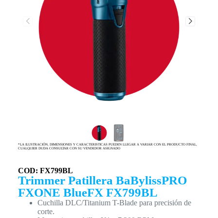
*LA ILUSTRACIÓN, DIMENSIONES Y CARACTERISTICAS PUEDEN LLEGAR A VARIAR CON EL PRODUCTO FINAL,
CUALQUIER DUDA CONSULTAR CON SU VENDEDOR ASIGNADO
COD: FX799BL
Trimmer Patillera BaBylissPRO
FXONE BlueFX FX799BL
Cuchilla DLC/Titanium T-Blade para precisión de
corte.