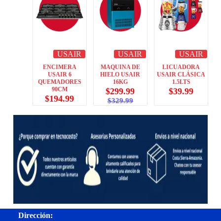
USAIR
USAIR
USAIR
ENCIMERA
MAQUINA DE
LICUADORA
USAIR 6
HIELO USAIR
USAIR CLÁSICA
QUEMADORES
16KG
1.5LTS
90CM
$
299.99
$
39.99
$
194.99
$
329.99
Dirección: