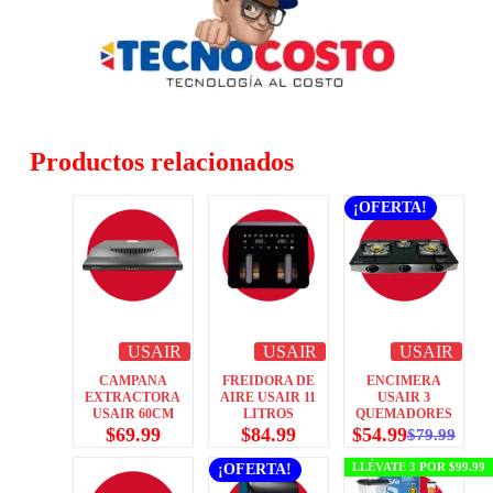
Productos relacionados
¡OFERTA!
USAIR
USAIR
USAIR
CAMPANA
FREIDORA DE
ENCIMERA
EXTRACTORA
AIRE USAIR 11
USAIR 3
USAIR 60CM
LITROS
QUEMADORES
$
69.99
$
84.99
$
54.99
$
79.99
LLÉVATE 3 POR $99.99
¡OFERTA!