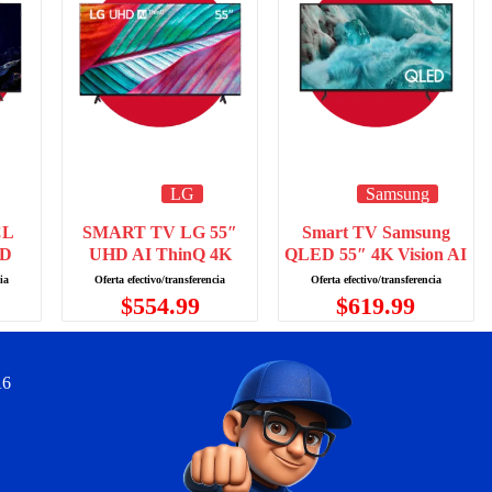
LG
Samsung
CL
SMART TV LG 55″
Smart TV Samsung
ED
UHD AI ThinQ 4K
QLED 55″ 4K Vision AI
$
554.99
$
619.99
A6