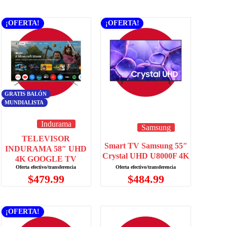
¡OFERTA!
¡OFERTA!
GRATIS BALÓN
MUNDIALISTA
Indurama
Samsung
TELEVISOR
Smart TV Samsung 55″
INDURAMA 58″ UHD
Crystal UHD U8000F 4K
4K GOOGLE TV
$
484.99
$
479.99
¡OFERTA!