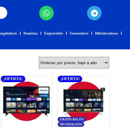
ongeladores
Domótica
Empotrables
Generadores
Hidrolavadoras
¡OFERTA!
¡OFERTA!
GRATIS BALÓN
MUNDIALISTA