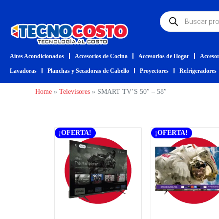
Aires Acondicionados
Accesorios de Cocina
Accesorios de Hogar
Accesor
Lavadoras
Planchas y Secadoras de Cabello
Proyectores
Refrigeradores
Home
»
Televisores
»
SMART TV’S 50″ – 58″
¡OFERTA!
¡OFERTA!