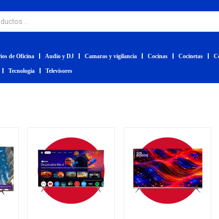
ios de Oficina
Audio y DJ
Camaras y vigilancia
Cocinas
Cocinetas
C
Tecnología
Televisores