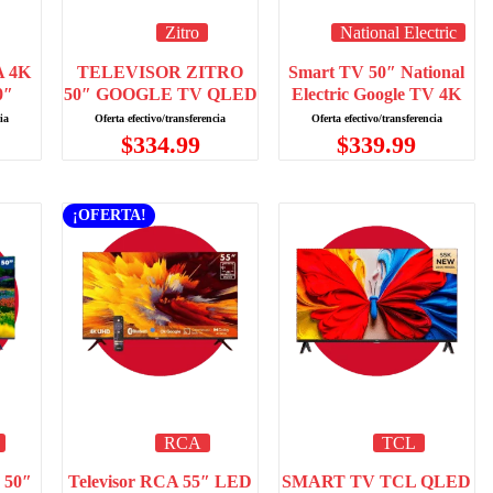
Zitro
National Electric
 4K
TELEVISOR ZITRO
Smart TV 50″ National
0″
50″ GOOGLE TV QLED
Electric Google TV 4K
$
334.99
$
339.99
¡OFERTA!
RCA
TCL
 50″
Televisor RCA 55″ LED
SMART TV TCL QLED