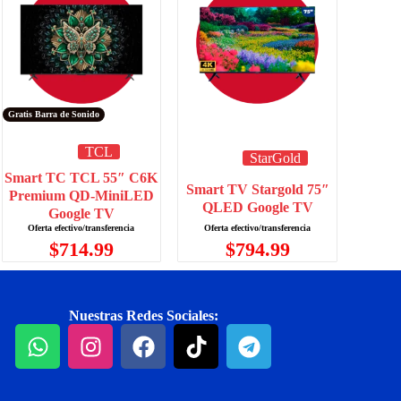
Gratis Barra de Sonido
TCL
StarGold
Smart TC TCL 55″ C6K
Smart TV Stargold 75″
Premium QD-MiniLED
QLED Google TV
Google TV
$
794.99
$
714.99
Nuestras Redes Sociales: