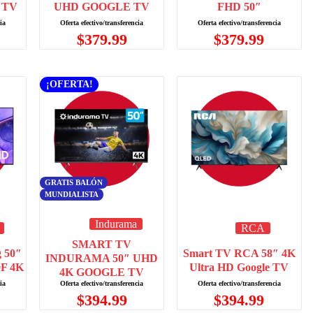
 TV
UHD GOOGLE TV
FHD 50″
$
379.99
$
379.99
¡OFERTA!
GRATIS BALÓN
MUNDIALISTA
Indurama
RCA
SMART TV
 50″
Smart TV RCA 58″ 4K
INDURAMA 50″ UHD
0F 4K
Ultra HD Google TV
4K GOOGLE TV
$
394.99
$
394.99