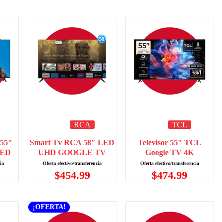
RCA
TCL
55″
Smart Tv RCA 58″ LED
Televisor 55″ TCL
LED
UHD GOOGLE TV
Google TV 4K
$
454.99
$
474.99
¡OFERTA!