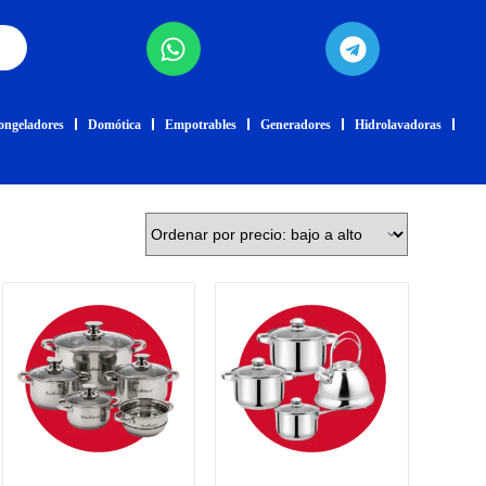
ongeladores
Domótica
Empotrables
Generadores
Hidrolavadoras