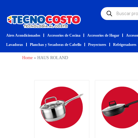
Aires Acondicionados
Accesorios de Cocina
Accesorios de Hogar
Accesor
Lavadoras
Planchas y Secadoras de Cabello
Proyectores
Refrigeradores
Home
»
HAUS ROLAND