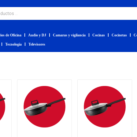
ios de Oficina
Audio y DJ
Camaras y vigilancia
Cocinas
Cocinetas
C
Tecnología
Televisores