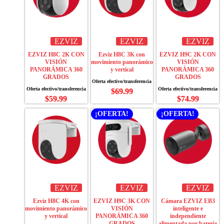
EZVIZ
EZVIZ
EZVIZ
EZVIZ H8C 2K CON
Ezviz H8C 3K con
EZVIZ H9C 2K CON
VISIÓN
movimiento panorámico
VISIÓN
PANORÁMICA 360
y vertical
PANORÁMICA 360
GRADOS
GRADOS
$
69.99
$
59.99
$
74.99
¡OFERTA!
¡OFERTA!
EZVIZ
EZVIZ
EZVIZ
Ezviz H8C 4K con
EZVIZ H9C 3K CON
Cámara EZVIZ EB3
movimiento panorámico
VISIÓN
inteligente e
y vertical
PANORÁMICA 360
independiente
GRADOS
alimentada por batería