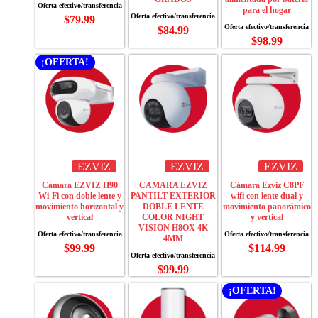
para el hogar
$
79.99
$
84.99
$
98.99
¡OFERTA!
EZVIZ
EZVIZ
EZVIZ
Cámara EZVIZ H90
CAMARA EZVIZ
Cámara Ezviz C8PF
Wi-Fi con doble lente y
PANTILT EXTERIOR
wifi con lente dual y
movimiento horizontal y
DOBLE LENTE
movimiento panorámico
vertical
COLOR NIGHT
y vertical
VISION H8OX 4K
4MM
$
99.99
$
114.99
$
99.99
¡OFERTA!