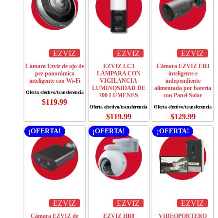
EZVIZ
EZVIZ
EZVIZ
Cámara Ezviz de ojo de
EZVIZ LC3
Cámara EZVIZ EB3
pez panorámica
LÁMPARA CON
inteligente e
inteligente con Wi-Fi
VIGILANCIA
independiente
LUMINOSIDAD DE
alimentada por batería
700 LÚMENES
con Panel Solar
$
119.99
$
119.99
$
129.99
¡OFERTA!
¡OFERTA!
¡OFERTA!
EZVIZ
EZVIZ
EZVIZ
Cámara EZVIZ de
EZVIZ HB8
VIDEOPORTERO