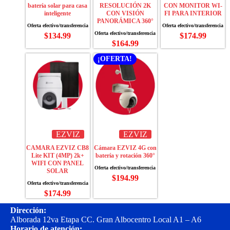
batería solar para casa
RESOLUCIÓN 2K
CON MONITOR WI-
inteligente
CON VISIÓN
FI PARA INTERIOR
PANORÁMICA 360°
$
134.99
$
174.99
$
164.99
¡OFERTA!
EZVIZ
EZVIZ
CAMARA EZVIZ CB8
Cámara EZVIZ 4G con
Lite KIT (4MP) 2k+
batería y rotación 360°
WIFI CON PANEL
SOLAR
$
194.99
$
174.99
Dirección:
Alborada 12va Etapa CC. Gran Albocentro Local A1 – A6
Horario de atención: