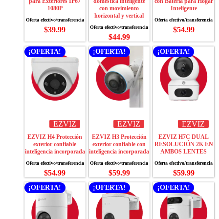
para Exteriores IP67
doméstica inteligente
con Batería para Hogar
1080P
con movimiento
Inteligente
horizontal y vertical
$
39.99
$
54.99
$
44.99
¡OFERTA!
¡OFERTA!
¡OFERTA!
EZVIZ
EZVIZ
EZVIZ
EZVIZ H4 Protección
EZVIZ H3 Protección
EZVIZ H7C DUAL
exterior confiable
exterior confiable con
RESOLUCIÓN 2K EN
inteligencia incorporada
inteligencia incorporada
AMBOS LENTES
$
54.99
$
59.99
$
59.99
¡OFERTA!
¡OFERTA!
¡OFERTA!