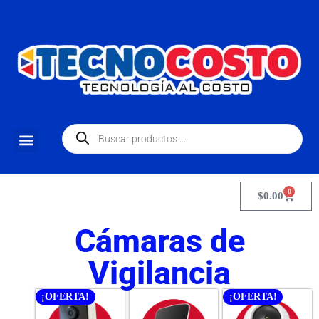
0
$
0.00
Cámaras de
Vigilancia
¡OFERTA!
¡OFERTA!