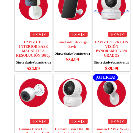
EZVIZ
EZVIZ
EZVIZ
EZVIZ H1C
Panel solar de carga
EZVIZ H6C 2K CON
INTERIOR BASE
Ezviz
VISIÓN
MAGNÉTICA
PANORÁMICA 360
RESOLUCIÓN 1080p
GRADOS
$
34.99
$
24.99
$
39.99
¡OFERTA!
EZVIZ
EZVIZ
EZVIZ
Cámara Ezviz H3C
Cámara Ezviz H6C 3K
Cámara EZVIZ Wi-Fi